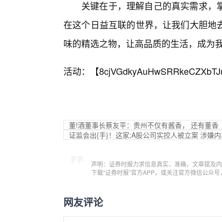
关键在于，理解自己的真实需求，掌
在这个日益互联的世界，让我们大胆地
味的精选之物，让高品质的生活，成为
活动：【
8cjVGdkyAuHwSRRkeCZXbTJ
董!酒董事长蔡友平：贵州不仅有酱香， 还有董香
证监会出{手}！这家;A股公司实控人被立案 涉嫌
声明：证券时报力求信息真实、准确，文章提及内
下载“证券时报”官方APP，或关注官方微信公众
网友评论