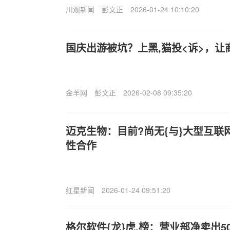
川观新闻
彭文正
2026-01-24 10:10:20
国庆出游被坑？上黑,猫投<诉>，让
金羊网
彭文正
2026-02-08 09:35:20
迈克生物：目前?尚无{与}大型互联
性合作
红星新闻
2026-01-24 09:51:20
格尔软件{龙}虎.榜：营业部净卖出503